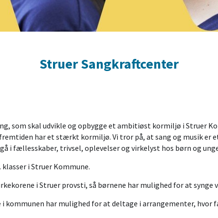
Struer Sangkraftcenter
ing, som skal udvikle og opbygge et ambitiøst kormiljø i Struer 
fremtiden har et stærkt kormiljø. Vi tror på, at sang og musik er e
dgå i fællesskaber, trivsel, oplevelser og virkelyst hos børn og unge
4. klasser i Struer Kommune.
rkekorene i Struer provsti, så børnene har mulighed for at synge v
e i kommunen har mulighed for at deltage i arrangementer, hvor f