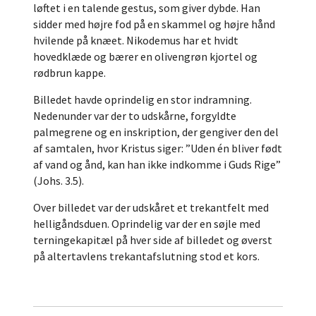
løftet i en talende gestus, som giver dybde. Han
sidder med højre fod på en skammel og højre hånd
hvilende på knæet. Nikodemus har et hvidt
hovedklæde og bærer en olivengrøn kjortel og
rødbrun kappe.
Billedet havde oprindelig en stor indramning.
Nedenunder var der to udskårne, forgyldte
palmegrene og en inskription, der gengiver den del
af samtalen, hvor Kristus siger: ”Uden én bliver født
af vand og ånd, kan han ikke indkomme i Guds Rige”
(Johs. 3.5).
Over billedet var der udskåret et trekantfelt med
helligåndsduen. Oprindelig var der en søjle med
terningekapitæl på hver side af billedet og øverst
på altertavlens trekantafslutning stod et kors.