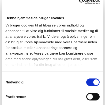
Denne hjemmeside bruger cookies
Vi bruger cookies til at tilpasse vores indhold og
annoncer, til at vise dig funktioner til sociale medier og til
at analysere vores trafik. Vi deler også oplysninger om
din brug af vores hjemmeside med vores partnere inden
for sociale medier, annonceringspartnere og
analysepartnere. Vores partnere kan kombinere disse
data med andre oplysninger, du har givet dem, eller som
Kunstværk: Kvinden fra Karyai
de har indsamlet fra din brug af deres tjenester.
Kunstner: August Keil
S
Nødvendig
På fællesplænen – de ukendtes gravplads for urner
a
– på Struer kirkegård står skulpturen ”Karyatider” –
m
en smuk kvindeskikkelse, som er kendt fra den
t
Præferencer
græske oltid. Navnet ”Karyatider” betyder kvinden
y
fra Karyai, en by i det nordlige Pilopennes i