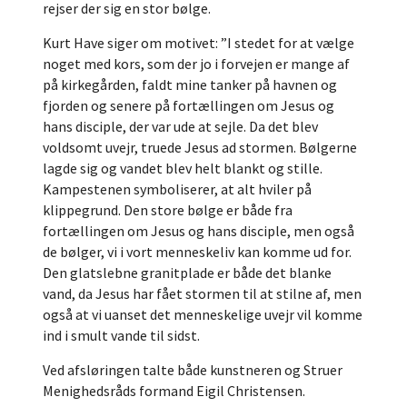
rejser der sig en stor bølge.
Kurt Have siger om motivet: ”I stedet for at vælge
noget med kors, som der jo i forvejen er mange af
på kirkegården, faldt mine tanker på havnen og
fjorden og senere på fortællingen om Jesus og
hans disciple, der var ude at sejle. Da det blev
voldsomt uvejr, truede Jesus ad stormen. Bølgerne
lagde sig og vandet blev helt blankt og stille.
Kampestenen symboliserer, at alt hviler på
klippegrund. Den store bølge er både fra
fortællingen om Jesus og hans disciple, men også
de bølger, vi i vort menneskeliv kan komme ud for.
Den glatslebne granitplade er både det blanke
vand, da Jesus har fået stormen til at stilne af, men
også at vi uanset det menneskelige uvejr vil komme
ind i smult vande til sidst.
Ved afsløringen talte både kunstneren og Struer
Menighedsråds formand Eigil Christensen.