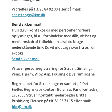
Vi træffes på tlf. 96 84 92 00 eller på mail:
struer.sogn@km.dk
Send sikker mail
Hvis du vil kontakte os med personhenførbare
oplysninger, bl.a. i forbindelse med dåb, vielser og
medlemskab af folkekirken, skal du bruge
nedenstående link. Du vil modtage svar fra os i din
e-boks.
Send sikker mail
Vi laver personregistrering for Struer, Gimsing,
Venø, Hjerm, Ølby, Asp, Fousing og Vejrum sogne.
Regnskabet for Struer sogn er samlet på Det
Fælles Regnskabskontor i Buisness Park, Fælledvej
17, 7600 Struer. Kontakt medarbejder Britta
Buskbjerg Clausen på tlf. 51 36 71 15 eller mail:
bbc@km.dk