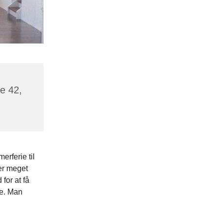
de 42,
erferie til
er meget
for at få
ge. Man