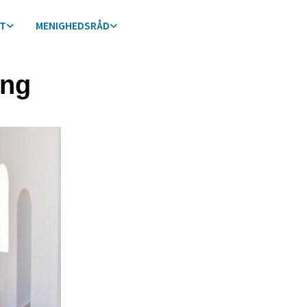
ST
MENIGHEDSRÅD
ing