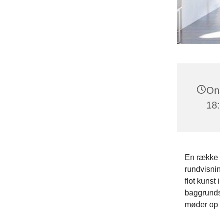
Ons
18
En række a
rundvisnin
flot kunst
baggrunds
møder op f