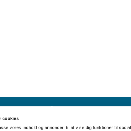
Struer Kirke

· Kirkegade 42. 7600 Struer
 cookies
96 84 92 00

struer.sogn@km.dk

passe vores indhold og annoncer, til at vise dig funktioner til soci