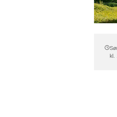
Sø
kl.