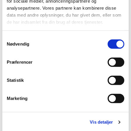
for sociale medier, annonceringspartnere og
analysepartnere. Vores partnere kan kombinere disse
data med andre oplysninger, du har givet dem, eller som
de har indsamlet fra din brug af deres tjenester.
S
Nødvendig
a
m
t
Præferencer
y
k
k
Statistik
e
v
Marketing
a
l
g
Vis detaljer