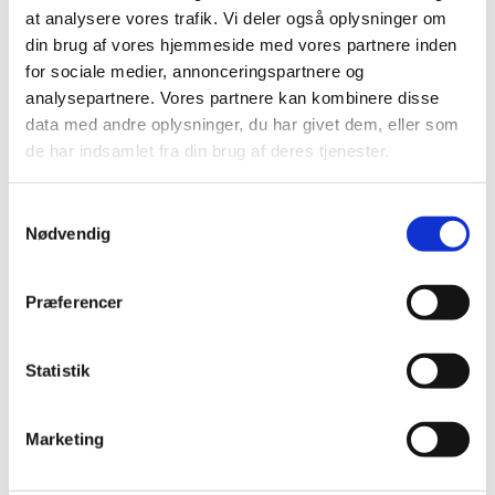
at analysere vores trafik. Vi deler også oplysninger om
Jazzgudstjeneste i Struer Kirke med mulighed for at
din brug af vores hjemmeside med vores partnere inden
spise brunch bagefter i Menighedshuset.
for sociale medier, annonceringspartnere og
analysepartnere. Vores partnere kan kombinere disse
Gudstjenesten følger den sædvanlige drejebog.
data med andre oplysninger, du har givet dem, eller som
Musikken varetages af de to kendte danske
de har indsamlet fra din brug af deres tjenester.
jazzmusikere Emil de Waal og Gustav Ljunggren.
S
Nødvendig
a
m
t
Præferencer
y
k
k
Statistik
e
v
Marketing
a
l