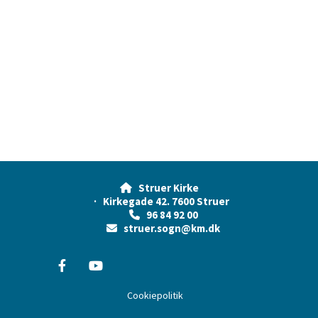
Struer Kirke

· Kirkegade 42. 7600 Struer
96 84 92 00

struer.sogn@km.dk

Cookiepolitik