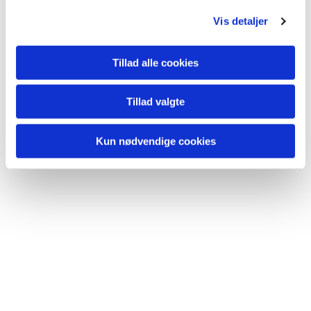
g
Vis detaljer
Tillad alle cookies
Tillad valgte
Du vil måske også kunne lide...
Kun nødvendige cookies