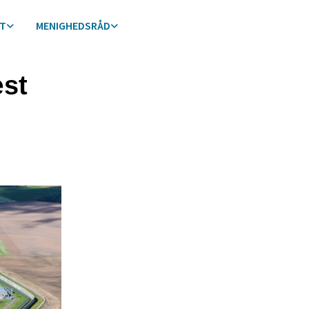
ST
MENIGHEDSRÅD
st