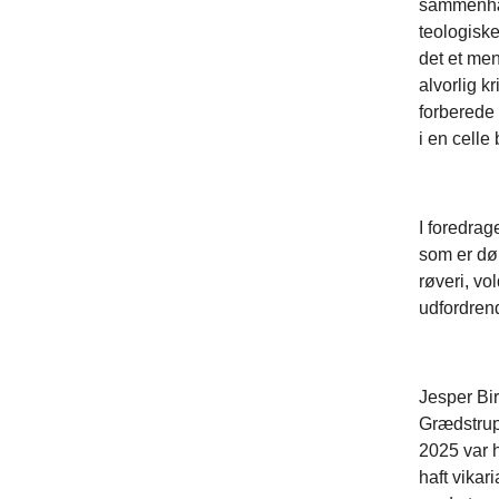
sammenhæn
teologiske
det et men
alvorlig k
forberede 
i en celle
I foredrag
som er døm
røveri, vo
udfordrend
Jesper Bir
Grædstrup
2025 var 
haft vikar