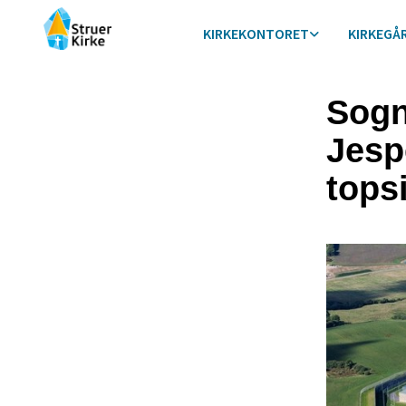
KIRKEKONTORET
KIRKEGÅ
Sogn
Jespe
tops