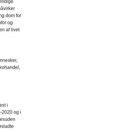
endige
åvirker
ang dom for
nfor og
n af livet
ennesker,
rkohandel,
st i
-2020 og i
desuden
øsladte