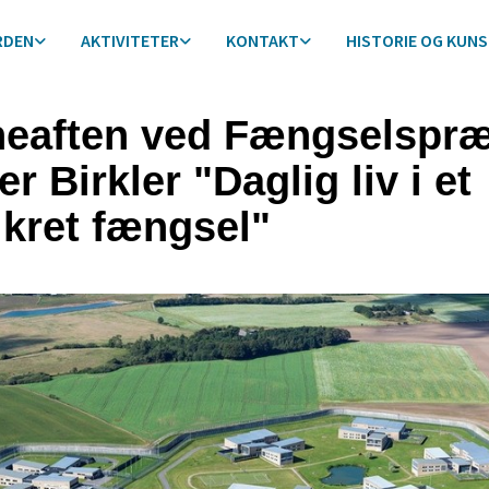
RDEN
AKTIVITETER
KONTAKT
HISTORIE OG KUN
eaften ved Fængselspræ
r Birkler "Daglig liv i et
ikret fængsel"