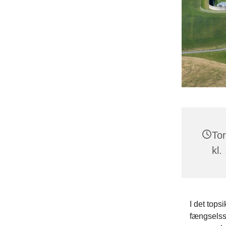
Tor
kl.
I det top
fængselsst