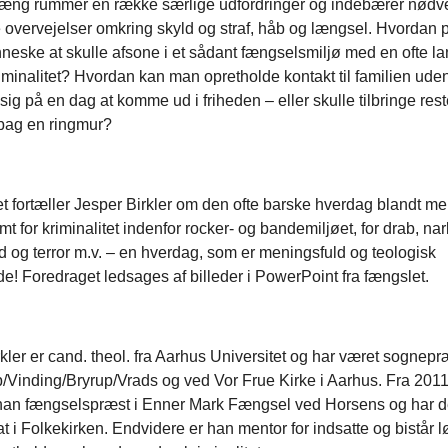
g rummer en række særlige udfordringer og indebærer nødv
 overvejelser omkring skyld og straf, håb og længsel. Hvordan p
neske at skulle afsone i et sådant fængselsmiljø med en ofte l
riminalitet? Hvordan kan man opretholde kontakt til familien ude
sig på en dag at komme ud i friheden – eller skulle tilbringe reste
 bag en ringmur?
et fortæller Jesper Birkler om den ofte barske hverdag blandt m
t for kriminalitet indenfor rocker- og bandemiljøet, for drab, na
ld og terror m.v. – en hverdag, som er meningsfuld og teologisk
e! Foredraget ledsages af billeder i PowerPoint fra fængslet.
kler er cand. theol. fra Aarhus Universitet og har været sognepræ
/Vinding/Bryrup/Vrads og ved Vor Frue Kirke i Aarhus. Fra 2011
han fængselspræst i Enner Mark Fængsel ved Horsens og har 
iat i Folkekirken. Endvidere er han mentor for indsatte og bistår l