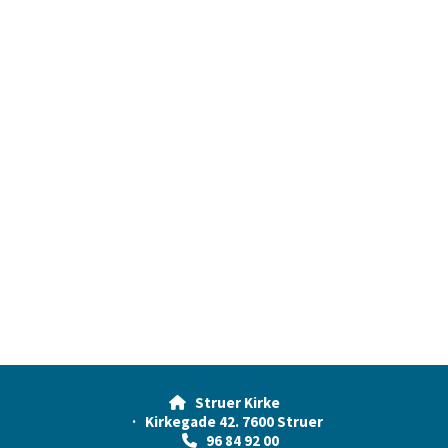
Struer Kirke

· Kirkegade 42. 7600 Struer
96 84 92 00
