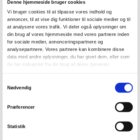
Denne hjemmeside bruger cookies
Vi bruger cookies til at tilpasse vores indhold og
annoncer, til at vise dig funktioner til sociale medier og til
Folkekirken har i mange år stillet præster til rådighed
at analysere vores trafik. Vi deler også oplysninger om
for Forsvarets soldater, både i den almindelige
din brug af vores hjemmeside med vores partnere inden
hjemlige tjeneste, og når soldaterne er udsendt.
for sociale medier, annonceringspartnere og
analysepartnere. Vores partnere kan kombinere disse
Feltpræst Peter Uth fortæller om at være udsendt med
data med andre oplysninger, du har givet dem, eller som
danske soldater til udlandet. Der er billeder og
de har indsamlet fra din brug af deres tjenester.
røverhistorier fra de varme lande, kirkelige
perspektiver på den nye sikkerhedspolitiske situation
S
vi befinder os i og overvejelser om, hvordan krig og
Nødvendig
a
kristendom forholder sig til hinanden.
m
t
Præferencer
y
k
k
Statistik
e