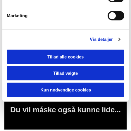
e
v
Marketing
a
l
g
Vis detaljer
Tillad alle cookies
Tillad valgte
Kun nødvendige cookies
Du vil måske også kunne lide...