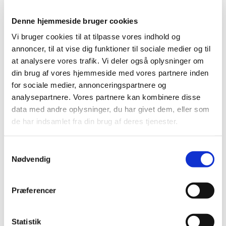
Hver onsdag aften i skolernes sommerferie er der
Denne hjemmeside bruger cookies
aftensang i Struer Kirke kl. 19.30.
Vi bruger cookies til at tilpasse vores indhold og
annoncer, til at vise dig funktioner til sociale medier og til
Vi mødes til en stund med sang fra
at analysere vores trafik. Vi deler også oplysninger om
Højskolesangbogen, refleksion, oplæsning og bøn.
din brug af vores hjemmeside med vores partnere inden
Temaet for aftensangen varierer fra uge til uge.
for sociale medier, annonceringspartnere og
Det hele varer en god halv times tid og der er kaffe på
analysepartnere. Vores partnere kan kombinere disse
kirkepladsen bagefter.
data med andre oplysninger, du har givet dem, eller som
de har indsamlet fra din brug af deres tjenester.
Vel mødt til en rolig stund i Struer Kirke med mulighed
for fordybelse og refleksion.
S
Nødvendig
a
Fra kl. 18.00 - 19.30 er der “Åben kirke” med
m
rundvisning og fortælling om kirkens kunst og historie.
t
Præferencer
y
k
k
Statistik