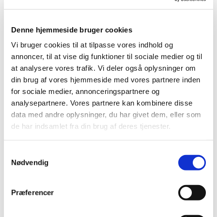
Tema for sommerens sidste aftensang er
lykke.
Denne hjemmeside bruger cookies
Hvordan og hvor finder vi lykken?
Vi bruger cookies til at tilpasse vores indhold og
annoncer, til at vise dig funktioner til sociale medier og til
Hvad er lykke og hvad er det modsatte af lykke?
at analysere vores trafik. Vi deler også oplysninger om
Er lykke en individuel tilstand?
din brug af vores hjemmeside med vores partnere inden
for sociale medier, annonceringspartnere og
Kan man tænke sig eller planlægge sig til lykke?
analysepartnere. Vores partnere kan kombinere disse
data med andre oplysninger, du har givet dem, eller som
Vel mødt til en rolig stund i Struer Kirke med mulighed
de har indsamlet fra din brug af deres tjenester.
for fordybelse og refleksion. Tag en ven med, så vi
sammen kan sige farvel til sommeren og begynde at
sige goddag til sensommer og efterår. Der er kaffe på
S
Nødvendig
kirkepladsen bagefter.
a
m
Fra kl. 18.00 - 19.30 er der “Åben kirke” med
t
Præferencer
rundvisning og fortælling om kirkens kunst og historie.
y
k