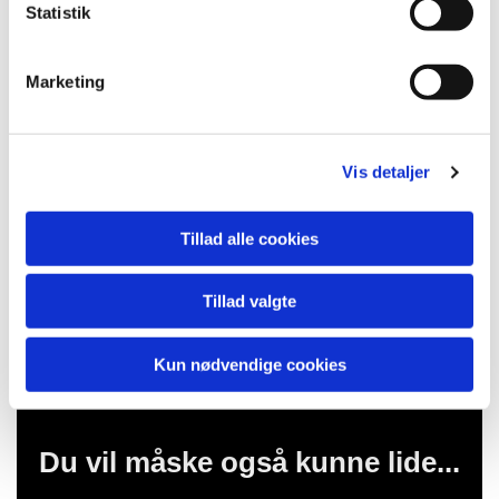
k
Statistik
e
v
Marketing
a
l
g
Vis detaljer
Tillad alle cookies
Tillad valgte
Kun nødvendige cookies
Du vil måske også kunne lide...