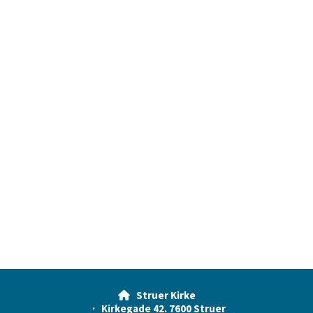
Struer Kirke

· Kirkegade 42. 7600 Struer