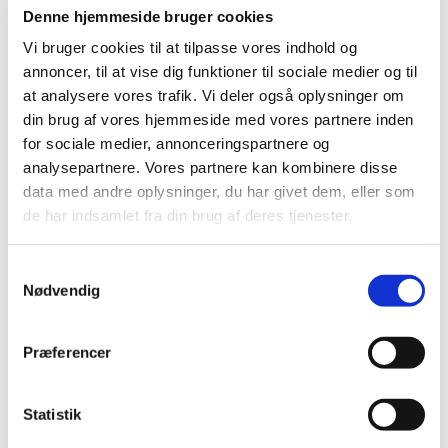
Denne hjemmeside bruger cookies
Vi bruger cookies til at tilpasse vores indhold og
annoncer, til at vise dig funktioner til sociale medier og til
Velkomsgudstjeneste for konfirmander og
at analysere vores trafik. Vi deler også oplysninger om
forældreVelkomsgudstjeneste for konfirmander og
din brug af vores hjemmeside med vores partnere inden
forældre i kirke med efterfølgende spisning i MH.
for sociale medier, annonceringspartnere og
analysepartnere. Vores partnere kan kombinere disse
Tilmelding til selv konfrmation skal ske inden 26. juni
data med andre oplysninger, du har givet dem, eller som
på
https://www.folkekirken.dk/liv...
de har indsamlet fra din brug af deres tjenester.
Derudover skal følgende blanket udfyldes og afleveres
S
til kirkkontor, i postkassen eller til
Nødvendig
a
velkomsgudstjenesten:
Blanket
m
t
Præferencer
y
k
k
Statistik
e